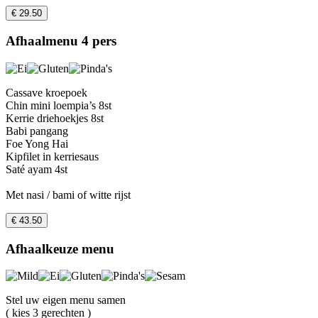
€ 29.50
Afhaalmenu 4 pers
Cassave kroepoek
Chin mini loempia’s 8st
Kerrie driehoekjes 8st
Babi pangang
Foe Yong Hai
Kipfilet in kerriesaus
Saté ayam 4st
Met nasi / bami of witte rijst
€ 43.50
Afhaalkeuze menu
Stel uw eigen menu samen
( kies 3 gerechten )