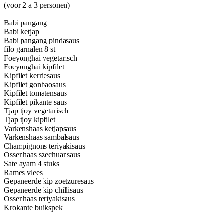
(voor 2 a 3 personen)
Babi pangang
Babi ketjap
Babi pangang pindasaus
filo garnalen 8 st
Foeyonghai vegetarisch
Foeyonghai kipfilet
Kipfilet kerriesaus
Kipfilet gonbaosaus
Kipfilet tomatensaus
Kipfilet pikante saus
Tjap tjoy vegetarisch
Tjap tjoy kipfilet
Varkenshaas ketjapsaus
Varkenshaas sambalsaus
Champignons teriyakisaus
Ossenhaas szechuansaus
Sate ayam 4 stuks
Rames vlees
Gepaneerde kip zoetzuresaus
Gepaneerde kip chillisaus
Ossenhaas teriyakisaus
Krokante buikspek