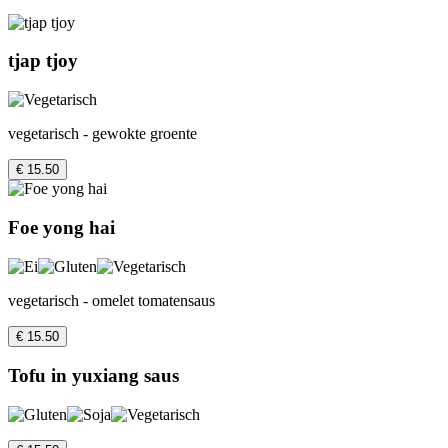
tjap tjoy
vegetarisch - gewokte groente
€ 15.50
Foe yong hai
vegetarisch - omelet tomatensaus
€ 15.50
Tofu in yuxiang saus