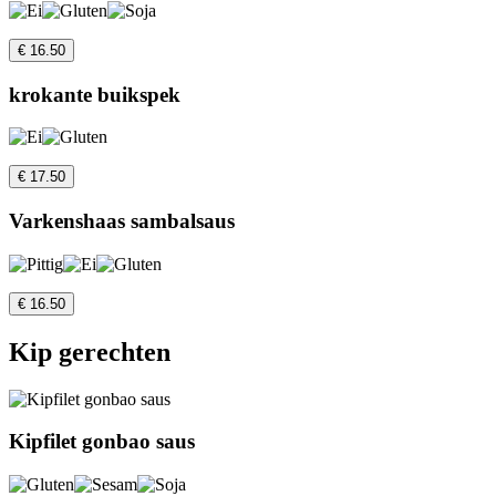
€ 16.50
krokante buikspek
€ 17.50
Varkenshaas sambalsaus
€ 16.50
Kip gerechten
Kipfilet gonbao saus