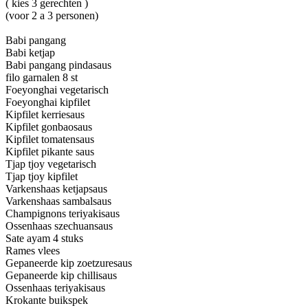
( kies 3 gerechten )
(voor 2 a 3 personen)
Babi pangang
Babi ketjap
Babi pangang pindasaus
filo garnalen 8 st
Foeyonghai vegetarisch
Foeyonghai kipfilet
Kipfilet kerriesaus
Kipfilet gonbaosaus
Kipfilet tomatensaus
Kipfilet pikante saus
Tjap tjoy vegetarisch
Tjap tjoy kipfilet
Varkenshaas ketjapsaus
Varkenshaas sambalsaus
Champignons teriyakisaus
Ossenhaas szechuansaus
Sate ayam 4 stuks
Rames vlees
Gepaneerde kip zoetzuresaus
Gepaneerde kip chillisaus
Ossenhaas teriyakisaus
Krokante buikspek