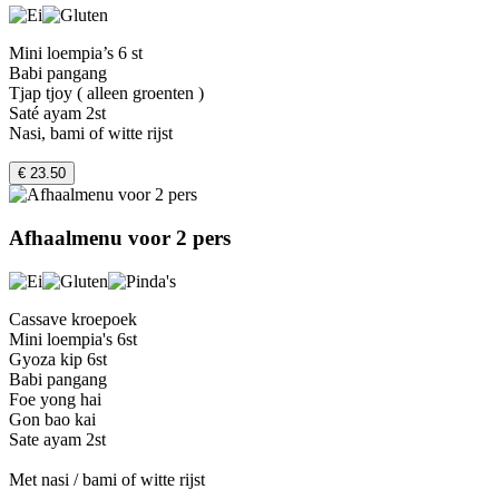
Mini loempia’s 6 st
Babi pangang
Tjap tjoy ( alleen groenten )
Saté ayam 2st
Nasi, bami of witte rijst
€ 23.50
Afhaalmenu voor 2 pers
Cassave kroepoek
Mini loempia's 6st
Gyoza kip 6st
Babi pangang
Foe yong hai
Gon bao kai
Sate ayam 2st
Met nasi / bami of witte rijst