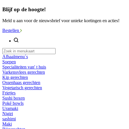
Blijf op de hoogte!
Meld u aan voor de nieuwsbrief voor unieke kortingen en acties!
Bestellen
Afhaalmenu´s
Soepen
Specialiteiten van' t huis
Varkensvlees gerechten
Kip gerechten
Ossenhaas gerechten
Vegetarisch gerechten
Frietjes
Sushi boxen
Poké bowls
Uramaki
Nigiri
sashimi
Maki