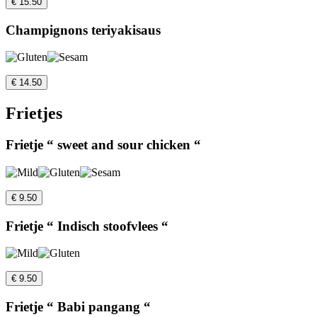
€ 15.50
Champignons teriyakisaus
€ 14.50
Frietjes
Frietje “ sweet and sour chicken “
€ 9.50
Frietje “ Indisch stoofvlees “
€ 9.50
Frietje “ Babi pangang “