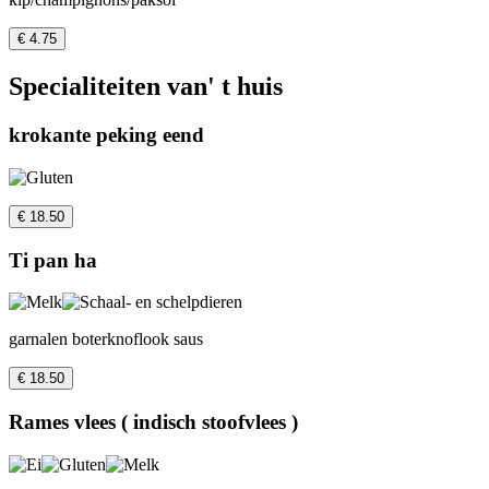
€ 4.75
Specialiteiten van' t huis
krokante peking eend
€ 18.50
Ti pan ha
garnalen boterknoflook saus
€ 18.50
Rames vlees ( indisch stoofvlees )